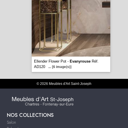
Ellender Flower Pot -
Evanyrouse
Réf.
AD120
...
[6 image(s)]
© 2026 Meubles d'Art Saint-Joseph
NOS COLLECTIONS
Salon