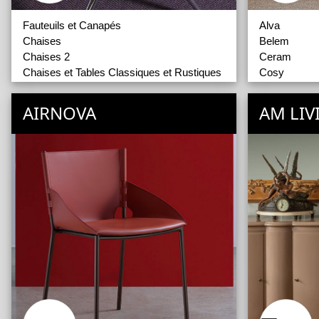
Fauteuils et Canapés
Alva
Chaises
Belem
Chaises 2
Ceram
Chaises et Tables Classiques et Rustiques
Cosy
Tables
Haussmann
Indus
AIRNOVA
AM LIV
Magellan
Néo
Odyssée
Romance
Talos
Thalès
Vauban
Whitney
Bahuts
Meubles Hau
Tables
Vaisseliers