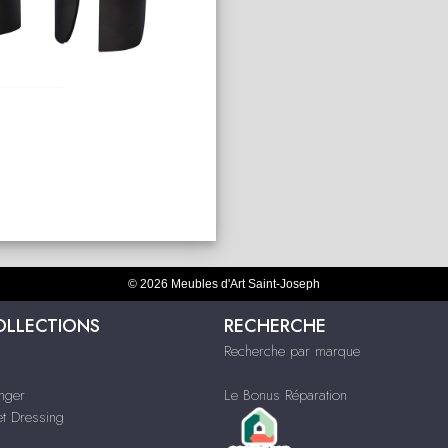
© 2026 Meubles d'Art Saint-Joseph
OLLECTIONS
RECHERCHE
Recherche par marque
nger
Le Bonus Réparation
t Dressing