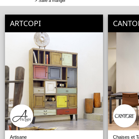
>
Salle à manger
ARTCOPI
CANTO
Artisane
Chaises et T