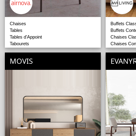
Chaises
Buffets Clas
Tables
Buffets Con
Tables d'Appoint
Chaises Cla
Tabourets
Chaises Con
Poufs et Compléments
Tables Class
Tables Cont
MOVIS
EVANY