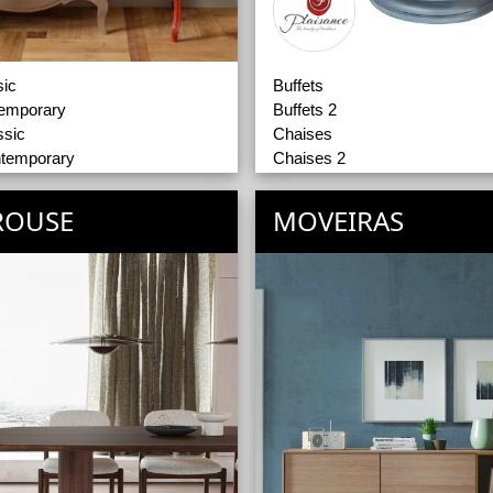
sic
Buffets
temporary
Buffets 2
ssic
Chaises
temporary
Chaises 2
ic
Tables Bistrot
emporary
Tables de Repas
ROUSE
MOVEIRAS