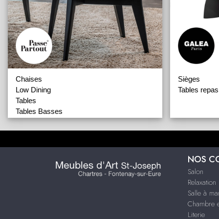
Chaises
Sièges
Low Dining
Tables repas
Tables
Tables Basses
Accessoires
NOS C
Salon
Relaxation
Salle à ma
Chambre e
Literie