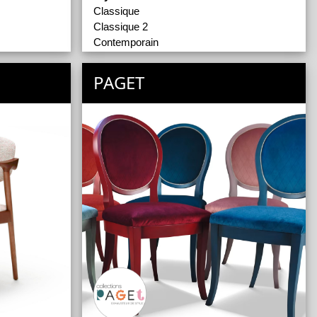
Classique
Classique 2
Contemporain
Industriel
Types de Meubles
PAGET
Enfilades
Tables