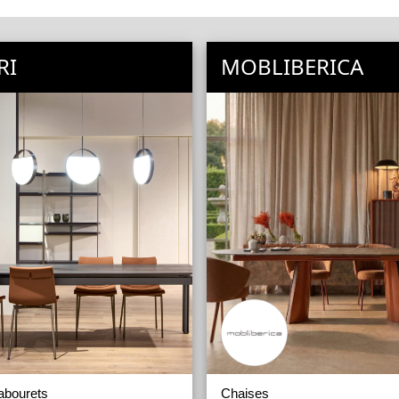
RI
MOBLIBERICA
abourets
Chaises