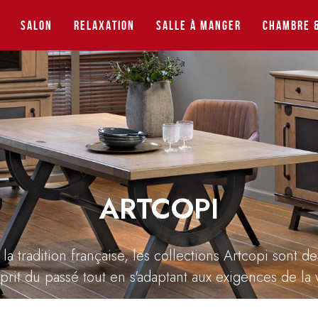
Salon
Relaxation
Salle à manger
Chambre &
ARTCOPI
 la tradition française, les collections Artcopi sont d
sprit du passé tout en s'adaptant aux exigences de la v