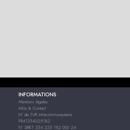
INFORMATIONS
Mentions légales
Infos & Contact
N° de TVA Intracommunautaire
FR41334225182
N° SIRET 334 225 182 000 24